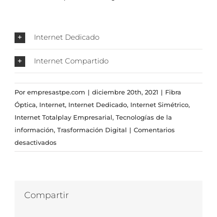
Internet Dedicado
Internet Compartido
Por
empresastpe.com
|
diciembre 20th, 2021
|
Fibra
Óptica
,
Internet
,
Internet Dedicado
,
Internet Simétrico
,
Internet Totalplay Empresarial
,
Tecnologías de la
información
,
Trasformación Digital
|
Comentarios
en
desactivados
Servicio
de
Internet
dedicado:
Compartir
mitos
Facebook
Twitter
LinkedIn
WhatsApp
Correo