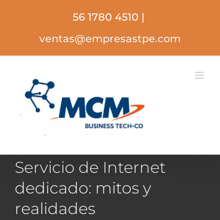
Saltar
56 1780 4510
|
al
contenido
ventas@empresastpe.com
Servicio de Internet
dedicado: mitos y
realidades