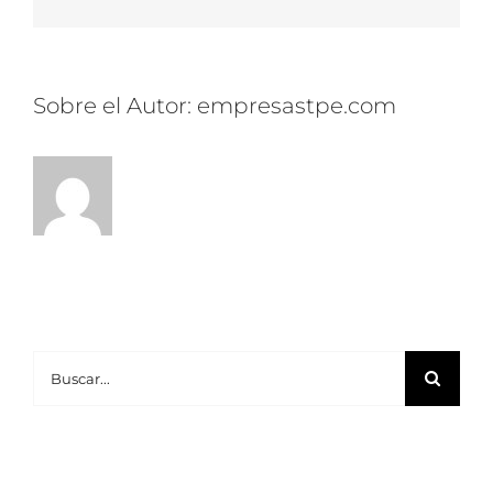
y
electrónico
realidades
Sobre el Autor:
empresastpe.com
Buscar: