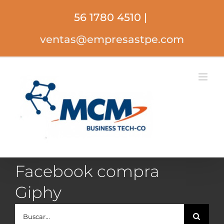
Saltar
56 1780 4510
|
al
contenido
ventas@empresastpe.com
Facebook compra
Giphy
Buscar: