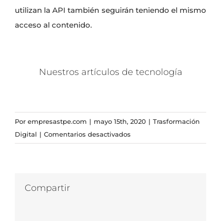
utilizan la
API
también seguirán teniendo el mismo
acceso al contenido.
Nuestros artículos de tecnología
Por
empresastpe.com
|
mayo 15th, 2020
|
Trasformación
en
Digital
|
Comentarios desactivados
Facebook
compra
Giphy
Compartir
Facebook
Twitter
LinkedIn
WhatsApp
Correo
electrónico