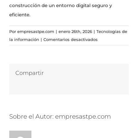
construcción de un entorno digital seguro y
eficiente.
Por
empresastpe.com
|
enero 26th, 2026
|
Tecnologías de
en
la información
|
Comentarios desactivados
Tu
red
monitoreada
minuto
Compartir
a
Facebook
Twitter
LinkedIn
WhatsApp
Correo
minuto
electrónico
Sobre el Autor:
empresastpe.com