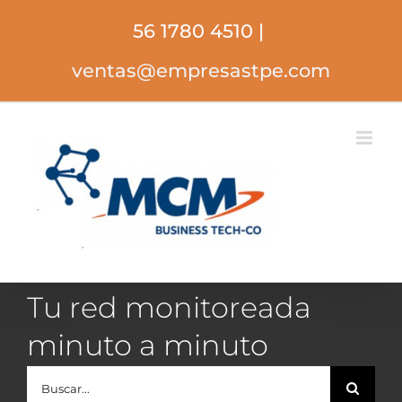
Saltar
56 1780 4510
|
al
contenido
ventas@empresastpe.com
Tu red monitoreada
minuto a minuto
Buscar: