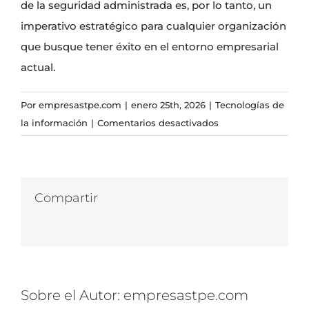
de la seguridad administrada es, por lo tanto, un
imperativo estratégico para cualquier organización
que busque tener éxito en el entorno empresarial
actual.
Por
empresastpe.com
|
enero 25th, 2026
|
Tecnologías de
en
la información
|
Comentarios desactivados
Seguridad
administrada
que
evoluciona
Compartir
con
Facebook
Twitter
LinkedIn
WhatsApp
Correo
tu
electrónico
empresa
Sobre el Autor:
empresastpe.com