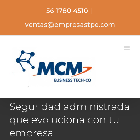
Saltar
56 1780 4510
|
al
contenido
ventas@empresastpe.com
Seguridad administrada
que evoluciona con tu
empresa