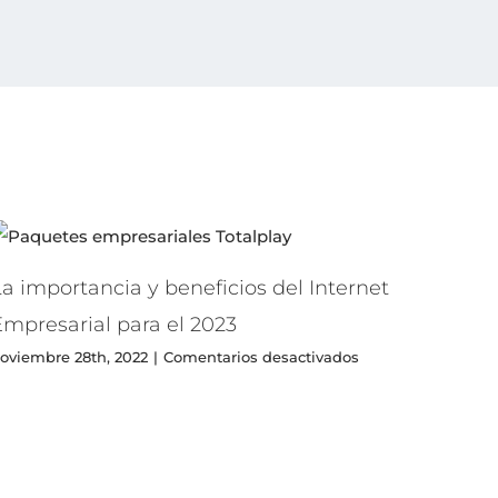
a importancia y beneficios del Internet
Empresarial para el 2023
en
oviembre 28th, 2022
|
Comentarios desactivados
La
importancia
y
beneficios
del
Internet