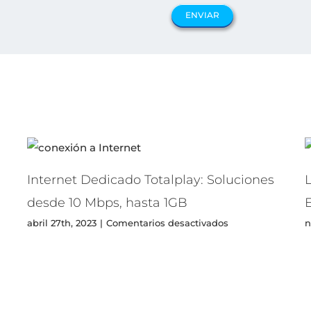
Internet Dedicado Totalplay: Soluciones
L
desde 10 Mbps, hasta 1GB
en
abril 27th, 2023
|
Comentarios desactivados
n
Internet
Dedicado
rado
Totalplay:
Soluciones
desde
10