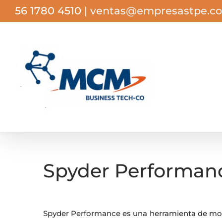
Saltar
56 1780 4510
|
ventas@empresastpe.c
al
contenido
Spyder Performan
Spyder Performance es una herramienta de mon