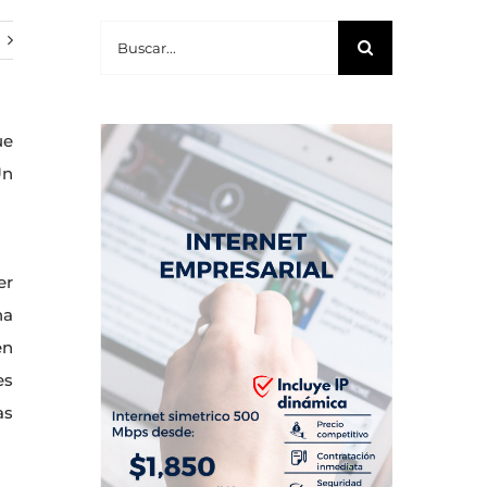
Buscar:
ue
Un
er
na
en
es
as