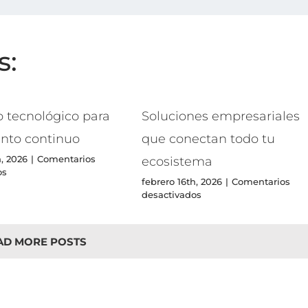
s:
o tecnológico para
Soluciones empresariales
nto continuo
que conectan todo tu
h, 2026
|
Comentarios
ecosistema
en
os
febrero 16th, 2026
|
Comentarios
Tu
en
desactivados
aliado
Soluciones
tecnológico
empresariales
para
que
crecimiento
AD MORE POSTS
conectan
continuo
todo
tu
ecosistema