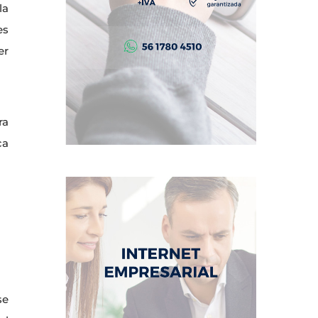
la
es
er
ra
ca
se