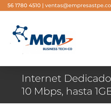
Saltar
56 1780 4510
|
ventas@empresastpe.c
al
contenido
Internet Dedicado
10 Mbps, hasta 1G