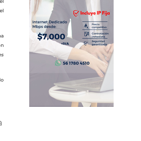
el
el
na
on
es
do
a