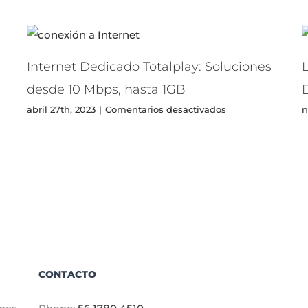
Internet Dedicado Totalplay: Soluciones
L
desde 10 Mbps, hasta 1GB
en
abril 27th, 2023
|
Comentarios desactivados
n
Internet
Dedicado
rado
Totalplay:
Soluciones
desde
10
Mbps,
hasta
1GB
CONTACTO