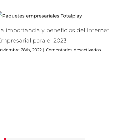
a importancia y beneficios del Internet
Empresarial para el 2023
en
oviembre 28th, 2022
|
Comentarios desactivados
La
importancia
y
beneficios
del
Internet
Empresarial
para
el
2023