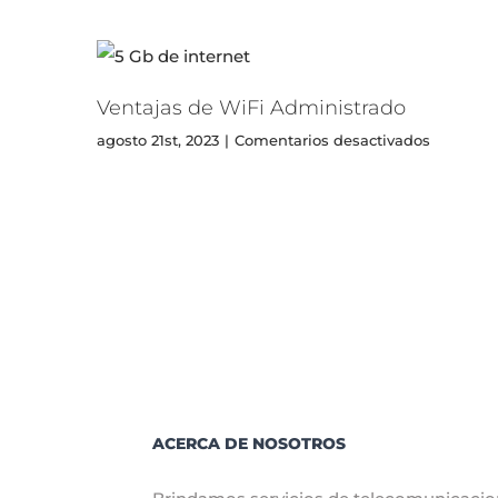
Ventajas de WiFi Administrado
en
agosto 21st, 2023
|
Comentarios desactivados
Ventajas
de
WiFi
Administ
ACERCA DE NOSOTROS