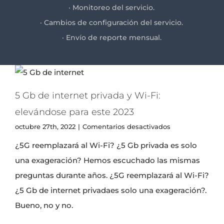
· Monitoreo del servicio.
· Cambios de configuración del servicio.
· Envío de reporte mensual.
5 Gb de internet privada y Wi-Fi:
elevándose para este 2023
en
octubre 27th, 2022
|
Comentarios desactivados
5
¿5G reemplazará al Wi-Fi? ¿5 Gb privada es solo
Gb
de
una exageración? Hemos escuchado las mismas
internet
privada
preguntas durante años. ¿5G reemplazará al Wi-Fi?
y
¿5 Gb de internet privadaes solo una exageración?.
Wi-
Fi:
Bueno, no y no.
elevándose
para