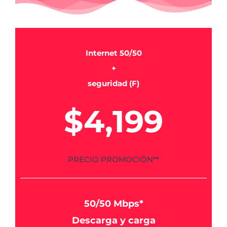
Internet 50/50
+
seguridad (F)
$4,199
PRECIO PROMOCIÓN**
50/50 Mbps*
Descarga y carga