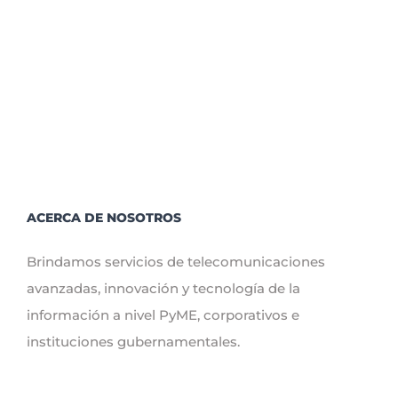
y
beneficios
del
Internet
Empresarial
para
el
2023
ACERCA DE NOSOTROS
Brindamos servicios de telecomunicaciones
avanzadas, innovación y tecnología de la
información a nivel PyME, corporativos e
instituciones gubernamentales.