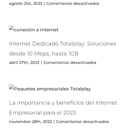
en
agosto 21st, 2023
|
Comentarios desactivados
Ventajas
de
WiFi
Administrado
Internet Dedicado Totalplay: Soluciones
desde 10 Mbps, hasta 1GB
en
abril 27th, 2023
|
Comentarios desactivados
Internet
Dedicado
Totalplay:
Soluciones
desde
10
La importancia y beneficios del Internet
Mbps,
hasta
Empresarial para el 2023
1GB
en
noviembre 28th, 2022
|
Comentarios desactivados
La
importancia