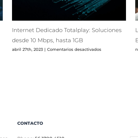
Internet Dedicado Totalplay: Soluciones
L
desde 10 Mbps, hasta 1GB
en
abril 27th, 2023
|
Comentarios desactivados
n
Internet
Dedicado
rado
Totalplay:
Soluciones
desde
10
Mbps,
hasta
1GB
CONTACTO