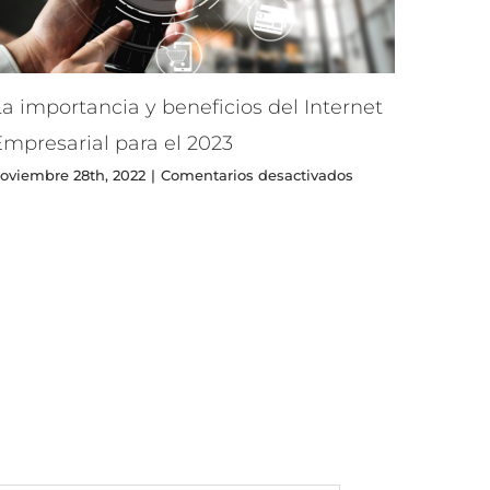
a importancia y beneficios del Internet
Empresarial para el 2023
en
oviembre 28th, 2022
|
Comentarios desactivados
La
importancia
y
beneficios
del
Internet
Empresarial
para
el
2023