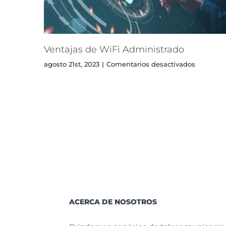
Ventajas de WiFi Administrado
en
agosto 21st, 2023
|
Comentarios desactivados
Ventajas
de
WiFi
Administ
ACERCA DE NOSOTROS