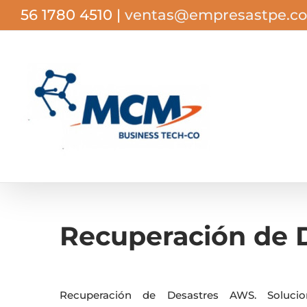
Saltar
56 1780 4510
|
ventas@empresastpe.c
al
contenido
Recuperación de 
Recuperación de Desastres AWS. Solucio