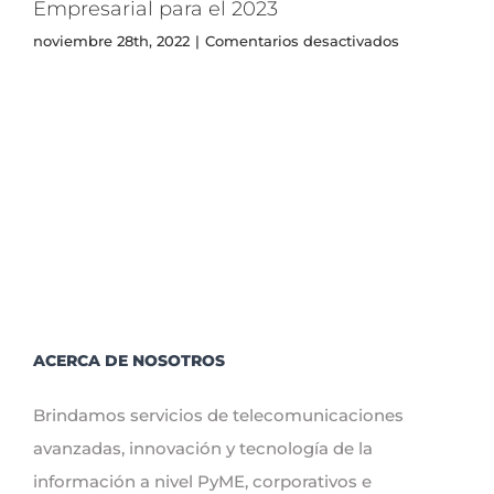
Empresarial para el 2023
1GB
en
noviembre 28th, 2022
|
Comentarios desactivados
La
importancia
y
beneficios
del
Internet
Empresarial
para
el
2023
ACERCA DE NOSOTROS
Brindamos servicios de telecomunicaciones
avanzadas, innovación y tecnología de la
información a nivel PyME, corporativos e