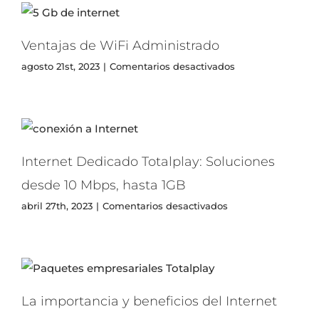
Ventajas de WiFi Administrado
en
agosto 21st, 2023
|
Comentarios desactivados
Ventajas
de
WiFi
Administrado
Internet Dedicado Totalplay: Soluciones
desde 10 Mbps, hasta 1GB
en
abril 27th, 2023
|
Comentarios desactivados
Internet
Dedicado
Totalplay:
Soluciones
desde
10
La importancia y beneficios del Internet
Mbps,
hasta