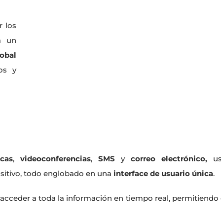
r los
a un
lobal
os y
icas
,
videoconferencias
,
SMS
y
correo electrónico,
u
sitivo, todo englobado en una
interface de usuario única
.
acceder a toda la información en tiempo real, permitiendo 