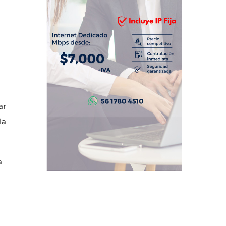
ar
la
a