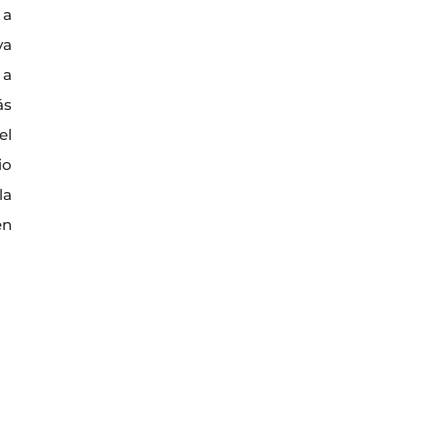
 a
va
 a
ás
el
io
la
en