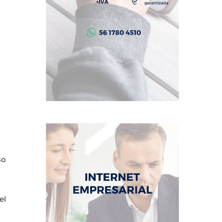
so
el