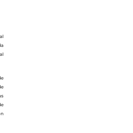
al
da
al
de
de
us
de
ón