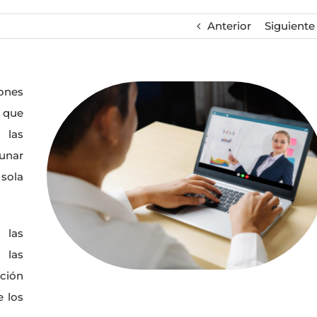
Anterior
Siguiente
ones
 que
 las
unar
sola
las
 las
ación
e los