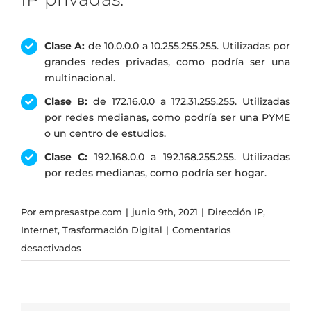
Clase A
:
de 10.0.0.0 a 10.255.255.255. Utilizadas por
grandes redes privadas, como podría ser una
multinacional.
Clase B
:
de 172.16.0.0 a 172.31.255.255. Utilizadas
por redes medianas, como podría ser una PYME
o un centro de estudios.
Clase C
:
192.168.0.0 a 192.168.255.255. Utilizadas
por redes medianas, como podría ser hogar.
Por
empresastpe.com
|
junio 9th, 2021
|
Dirección IP
,
Internet
,
Trasformación Digital
|
Comentarios
en
desactivados
Tipos
de
direcciones