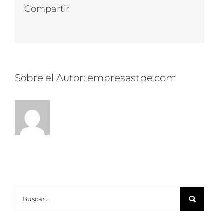
IP
Compartir
Facebook
Twitter
LinkedIn
WhatsApp
Correo
electrónico
Sobre el Autor:
empresastpe.com
Buscar: