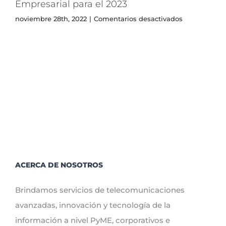
Empresarial para el 2023
1GB
en
noviembre 28th, 2022
|
Comentarios desactivados
La
importancia
y
beneficios
del
Internet
Empresarial
para
el
2023
ACERCA DE NOSOTROS
Brindamos servicios de telecomunicaciones
avanzadas, innovación y tecnología de la
información a nivel PyME, corporativos e