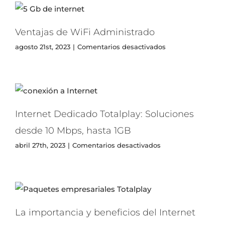
Ventajas de WiFi Administrado
en
agosto 21st, 2023
|
Comentarios desactivados
Ventajas
de
WiFi
Administrado
Internet Dedicado Totalplay: Soluciones
desde 10 Mbps, hasta 1GB
en
abril 27th, 2023
|
Comentarios desactivados
Internet
Dedicado
Totalplay:
Soluciones
desde
10
La importancia y beneficios del Internet
Mbps,
hasta