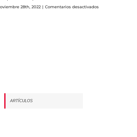
en
oviembre 28th, 2022
|
Comentarios desactivados
La
importancia
y
beneficios
del
Internet
Empresarial
para
el
2023
ARTÍCULOS