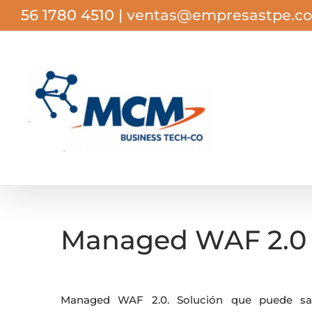
Saltar
56 1780 4510
|
ventas@empresastpe.c
al
contenido
Managed WAF 2.0
Managed WAF 2.0. Solución que puede sat