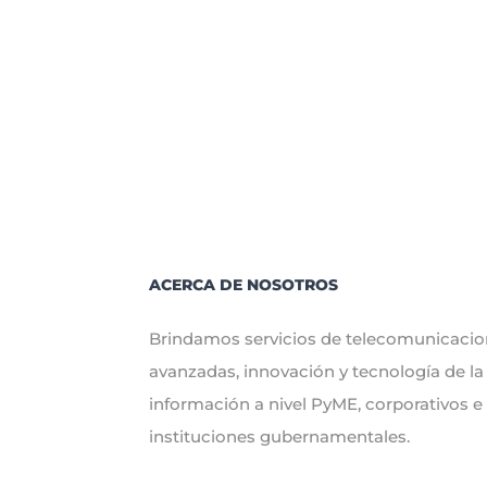
Ventajas
de
WiFi
Administ
ACERCA DE NOSOTROS
Brindamos servicios de telecomunicaci
avanzadas, innovación y tecnología de la
información a nivel PyME, corporativos e
instituciones gubernamentales.