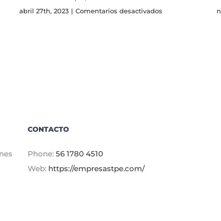
en
abril 27th, 2023
|
Comentarios desactivados
n
Internet
Dedicado
rado
Totalplay:
Soluciones
desde
10
Mbps,
hasta
1GB
CONTACTO
ones
Phone:
56 1780 4510
Web:
https://empresastpe.com/