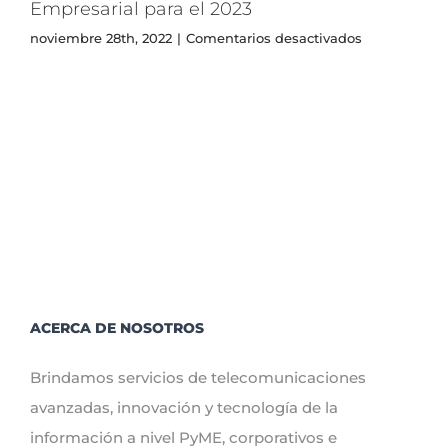
Empresarial para el 2023
1GB
en
noviembre 28th, 2022
|
Comentarios desactivados
La
importancia
y
beneficios
del
Internet
Empresarial
para
el
2023
ACERCA DE NOSOTROS
Brindamos servicios de telecomunicaciones
avanzadas, innovación y tecnología de la
información a nivel PyME, corporativos e