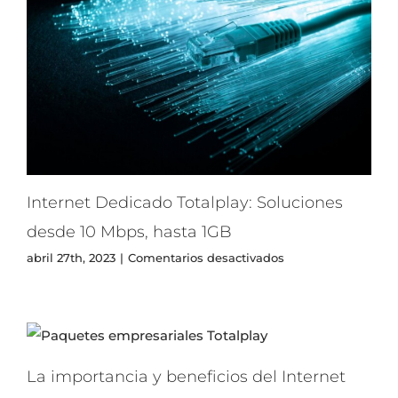
Internet Dedicado Totalplay: Soluciones
desde 10 Mbps, hasta 1GB
en
abril 27th, 2023
|
Comentarios desactivados
Internet
Dedicado
Totalplay:
Soluciones
desde
10
La importancia y beneficios del Internet
Mbps,
hasta