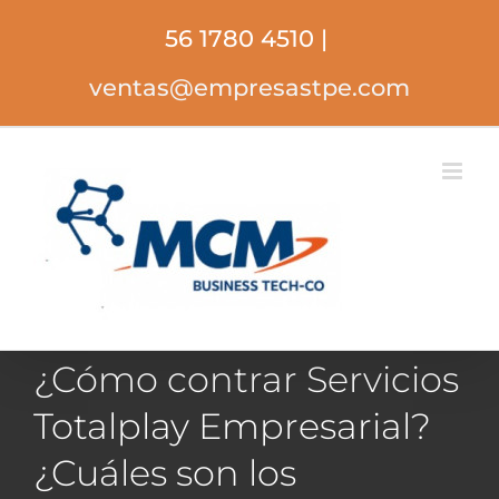
Saltar
56 1780 4510
|
al
contenido
ventas@empresastpe.com
¿Cómo contrar Servicios
Totalplay Empresarial?
¿Cuáles son los