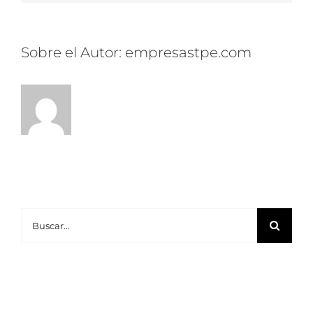
son
los
requisitos?
Sobre el Autor:
empresastpe.com
Buscar: