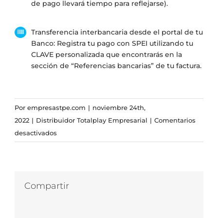
de pago llevará tiempo para reflejarse).
Transferencia interbancaria desde el portal de tu
Banco: Registra tu pago con SPEI utilizando tu
CLAVE personalizada que encontrarás en la
sección de “Referencias bancarias” de tu factura.
Por
empresastpe.com
|
noviembre 24th,
2022
|
Distribuidor Totalplay Empresarial
|
Comentarios
en
desactivados
¿Cómo
contrar
Servicios
Totalplay
Compartir
Empresarial?
Facebook
Twitter
LinkedIn
WhatsApp
Correo
¿Cuáles
electrónico