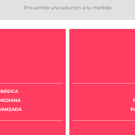
Encuentra una solución a tu medida
BÁSICA
MEDIANA
AVANZADA
P