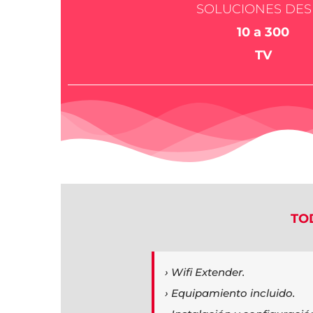
SOLUCIONES
DES
10 a 300
TV
TO
› Wifi Extender.
› Equipamiento incluido.