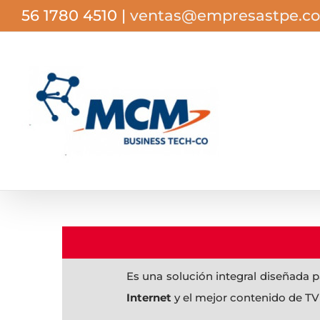
Saltar
56 1780 4510
|
ventas@empresastpe.c
al
contenido
Es una solución integral diseñada p
Internet
y el mejor contenido de TV