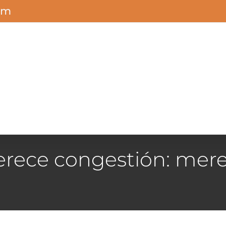
om
rece congestión: mer