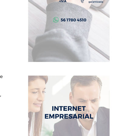
l
ue
,