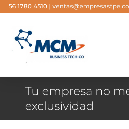
Saltar
56 1780 4510
|
ventas@empresastpe.c
al
contenido
Tu empresa no me
exclusividad