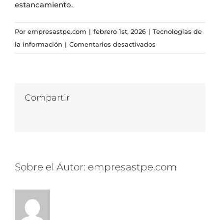
estancamiento.
Por
empresastpe.com
|
febrero 1st, 2026
|
Tecnologías de
en
la información
|
Comentarios desactivados
Tecnología
que
hace
tu
Compartir
empresa
Facebook
Twitter
LinkedIn
WhatsApp
Correo
más
electrónico
ágil
Sobre el Autor:
empresastpe.com