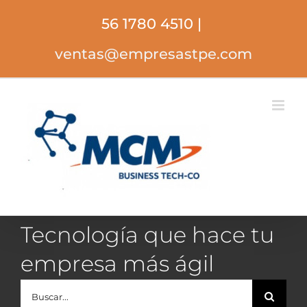
Saltar
56 1780 4510
|
al
contenido
ventas@empresastpe.com
Tecnología que hace tu
empresa más ágil
Buscar: