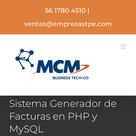
Saltar
56 1780 4510
|
al
contenido
ventas@empresastpe.com
Sistema Generador de
Facturas en PHP y
MySQL