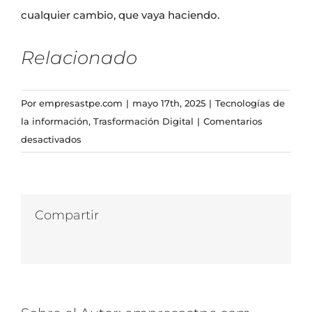
cualquier cambio, que vaya haciendo.
Relacionado
Por
empresastpe.com
|
mayo 17th, 2025
|
Tecnologías de
la información
,
Trasformación Digital
|
Comentarios
en
desactivados
Sistema
Generador
de
Facturas
Compartir
en
Facebook
Twitter
LinkedIn
WhatsApp
Correo
PHP
electrónico
y
MySQL