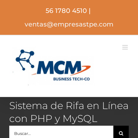
Saltar
56 1780 4510
|
al
contenido
ventas@empresastpe.com
Sistema de Rifa en Línea
con PHP y MySQL
Buscar: