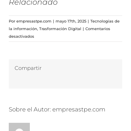
Relacionado
Por
empresastpe.com
|
mayo 17th, 2025
|
Tecnologías de
la información
,
Trasformación Digital
|
Comentarios
en
desactivados
Sistema
de
Rifa
en
Compartir
Línea
Facebook
Twitter
LinkedIn
WhatsApp
Correo
con
electrónico
PHP
y
MySQL
Sobre el Autor:
empresastpe.com