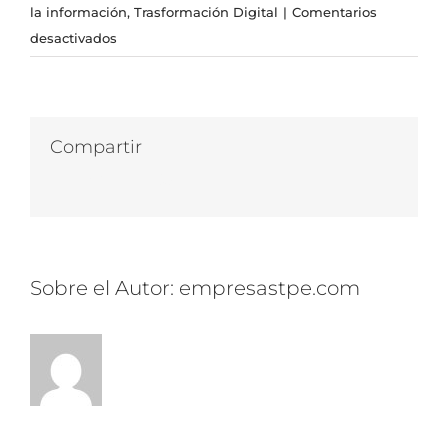
la información
,
Trasformación Digital
|
Comentarios
en
desactivados
Sistema
de
Login
PHP
Compartir
con
Facebook
Twitter
LinkedIn
WhatsApp
Correo
Roles
electrónico
de
Usuario
Sobre el Autor:
empresastpe.com