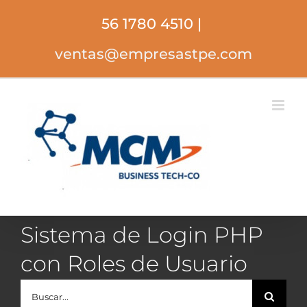
Saltar
56 1780 4510
|
al
contenido
ventas@empresastpe.com
Sistema de Login PHP
con Roles de Usuario
Buscar: