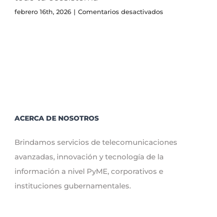
en
febrero 16th, 2026
|
Comentarios desactivados
Soluciones
empresariales
que
conectan
todo
tu
ecosistema
ACERCA DE NOSOTROS
Brindamos servicios de telecomunicaciones
avanzadas, innovación y tecnología de la
información a nivel PyME, corporativos e
instituciones gubernamentales.