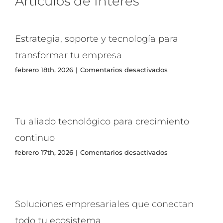
Artículos de Interés
Estrategia, soporte y tecnología para
transformar tu empresa
en
febrero 18th, 2026
|
Comentarios desactivados
Estrategia,
soporte
y
tecnología
para
Tu aliado tecnológico para crecimiento
transformar
tu
continuo
empresa
en
febrero 17th, 2026
|
Comentarios desactivados
Tu
aliado
tecnológico
para
crecimiento
Soluciones empresariales que conectan
continuo
todo tu ecosistema