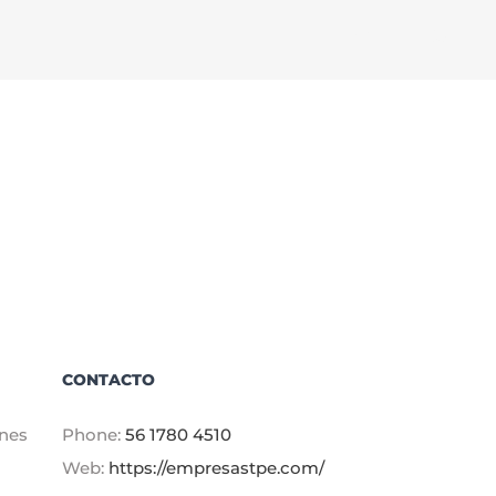
una
Facebook
Twitter
LinkedIn
Whats
C
red
e
protegida
por
expertos
CONTACTO
ones
Phone:
56 1780 4510
Web:
https://empresastpe.com/