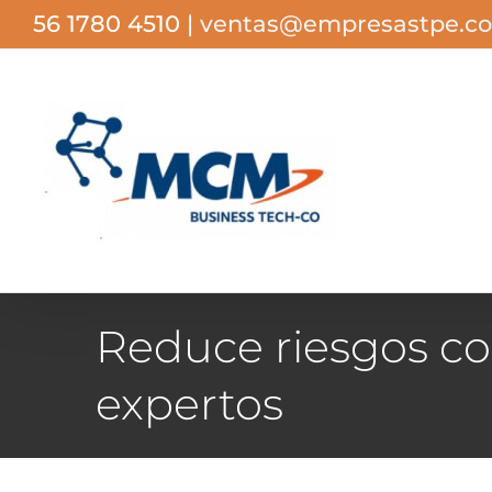
Saltar
56 1780 4510
|
ventas@empresastpe.c
al
contenido
Reduce riesgos co
expertos