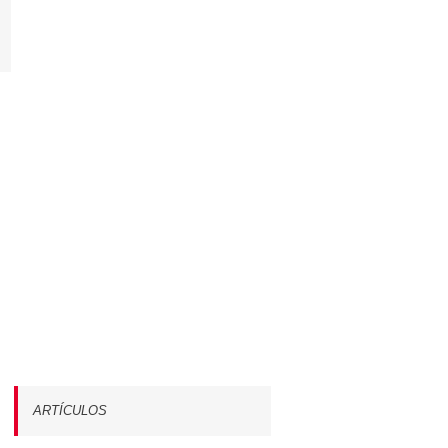
App
orreo
lectrónico
ARTÍCULOS