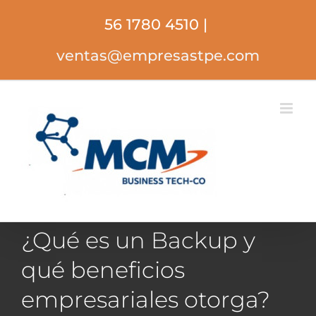
Saltar
56 1780 4510
|
al
contenido
ventas@empresastpe.com
¿Qué es un Backup y
qué beneficios
empresariales otorga?