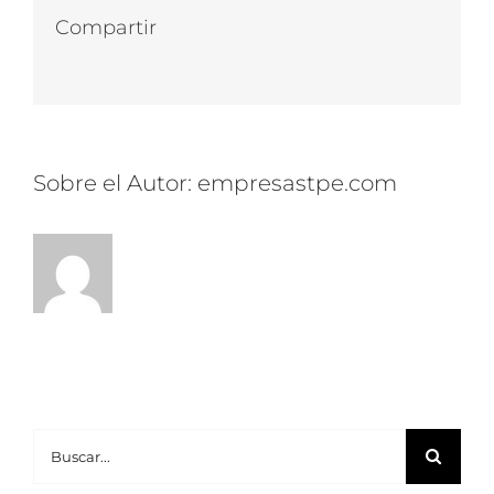
Backup
Compartir
y
Facebook
Twitter
LinkedIn
WhatsApp
Correo
qué
electrónico
beneficios
empresarial
otorga?
Sobre el Autor:
empresastpe.com
Buscar: