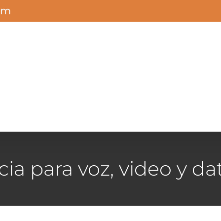
om
ia para voz, video y da