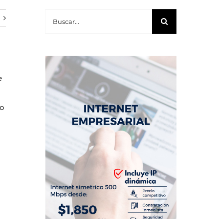
Buscar:
e
to
a