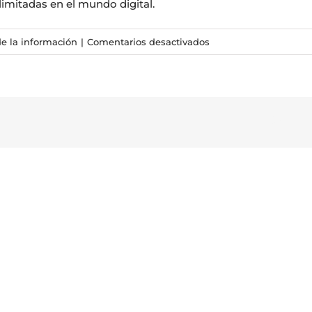
imitadas en el mundo digital.
en
de la información
|
Comentarios desactivados
La
mejor
experiencia
para
Facebook
Twitter
LinkedIn
Whats
C
voz,
e
video
y
datos