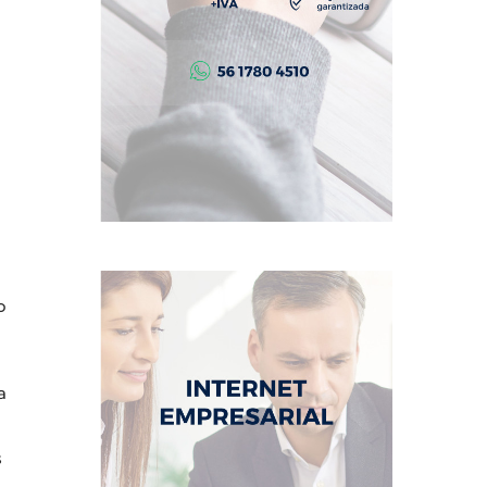
o
a
s