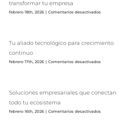
transformar tu empresa
en
febrero 18th, 2026
|
Comentarios desactivados
Estrategia,
soporte
y
tecnología
para
Tu aliado tecnológico para crecimiento
transformar
tu
continuo
empresa
en
febrero 17th, 2026
|
Comentarios desactivados
Tu
aliado
tecnológico
para
crecimiento
Soluciones empresariales que conectan
continuo
todo tu ecosistema
en
febrero 16th, 2026
|
Comentarios desactivados
Soluciones
empresariales
que
conectan