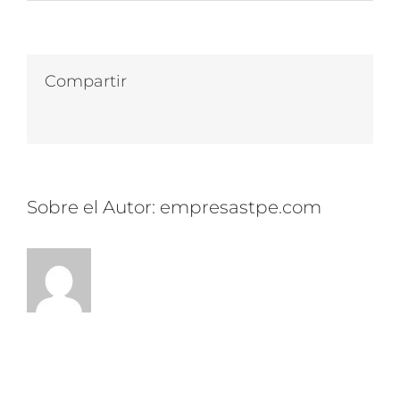
Morbi
in
congue
felis,
Compartir
a
Facebook
Twitter
LinkedIn
WhatsApp
Correo
vulputate
electrónico
magna.
Sobre el Autor:
empresastpe.com