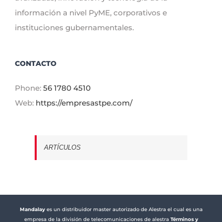
información a nivel PyME, corporativos e
instituciones gubernamentales.
CONTACTO
Phone:
56 1780 4510
Web:
https://empresastpe.com/
ARTÍCULOS
Mandalay
es un distribuidor master autorizado de Alestra el cual es una
empresa de la división de telecomunicaciones de alestra
Términos y