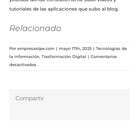
tutoriales de las aplicaciones que subo al blog.
Relacionado
Por
empresastpe.com
|
mayo 17th, 2025
|
Tecnologías de
la información
,
Trasformación Digital
|
Comentarios
en
desactivados
Eventos
en
Javascript
Compartir
Facebook
Twitter
LinkedIn
WhatsApp
Correo
electrónico