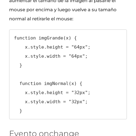
aumentar el tamaño de la imagen al pasarle el
mouse por encima y luego vuelve a su tamaño
normal al retirarle el mouse:
function imgGrande(x) {

    x.style.height = "64px";

    x.style.width = "64px";

  }

  function imgNormal(x) {

    x.style.height = "32px";

    x.style.width = "32px";

  }
Evento onchange