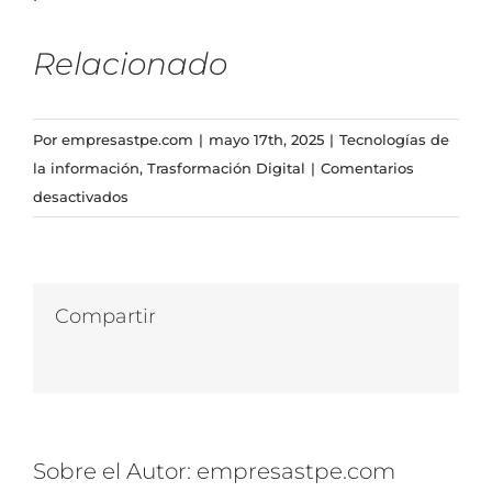
Relacionado
Por
empresastpe.com
|
mayo 17th, 2025
|
Tecnologías de
la información
,
Trasformación Digital
|
Comentarios
en
desactivados
CRUD
en
Javascript
Compartir
Facebook
Twitter
LinkedIn
WhatsApp
Correo
electrónico
Sobre el Autor:
empresastpe.com