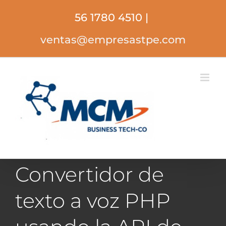
Saltar
56 1780 4510
|
al
contenido
ventas@empresastpe.com
Convertidor de
texto a voz PHP