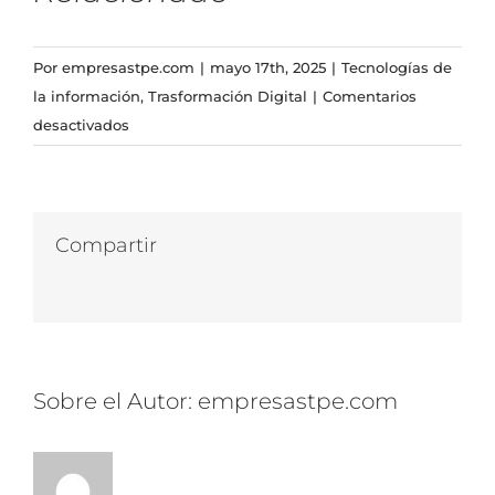
Por
empresastpe.com
|
mayo 17th, 2025
|
Tecnologías de
la información
,
Trasformación Digital
|
Comentarios
en
desactivados
Convertidor
de
texto
a
Compartir
voz
Facebook
Twitter
LinkedIn
WhatsApp
Correo
PHP
electrónico
usando
la
API
Sobre el Autor:
empresastpe.com
de
voz
de