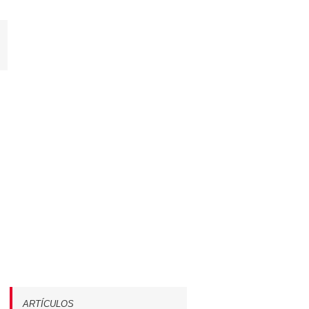
App
orreo
lectrónico
ARTÍCULOS