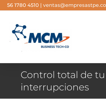
Saltar
56 1780 4510
|
ventas@empresastpe.c
al
contenido
Control total de tu
interrupciones