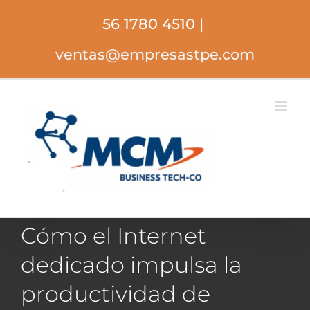
Saltar
56 1780 4510
|
al
contenido
ventas@empresastpe.com
Cómo el Internet
dedicado impulsa la
productividad de