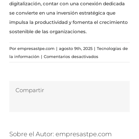
digitalización, contar con una conexión dedicada
se convierte en una inversión estratégica que
impulsa la productividad y fomenta el crecimiento
sostenible de las organizaciones.
Por
empresastpe.com
|
agosto 9th, 2025
|
Tecnologías de
en
la información
|
Comentarios desactivados
Cómo
el
Internet
dedicado
Compartir
impulsa
Facebook
Twitter
LinkedIn
WhatsApp
Correo
la
electrónico
productividad
de
empresas
Sobre el Autor:
empresastpe.com
con