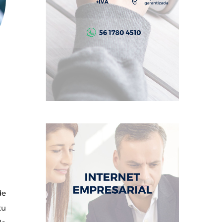
de
tu