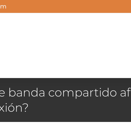
om
e banda compartido af
xión?