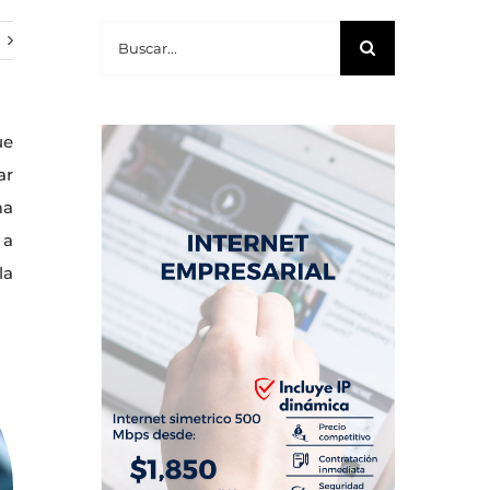
Buscar:
ue
ar
ma
 a
la