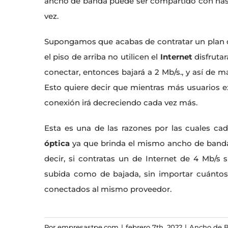
ancho de banda puede ser compartido con hast
vez.
Supongamos que acabas de contratar un plan de
el piso de arriba no utilicen el
Internet
disfrutar
conectar, entonces bajará a 2 Mb/s., y así de 
Esto quiere decir que mientras más usuarios 
conexión irá decreciendo cada vez más.
Esta es una de las razones por las cuales 
óptica
ya que brinda el mismo ancho de banda
decir, si contratas un de Internet de 4 Mb/s
subida como de bajada, sin importar cuántos
conectados al mismo proveedor.
Por
empresastpe.com
|
febrero 7th, 2022
|
Ancho de 