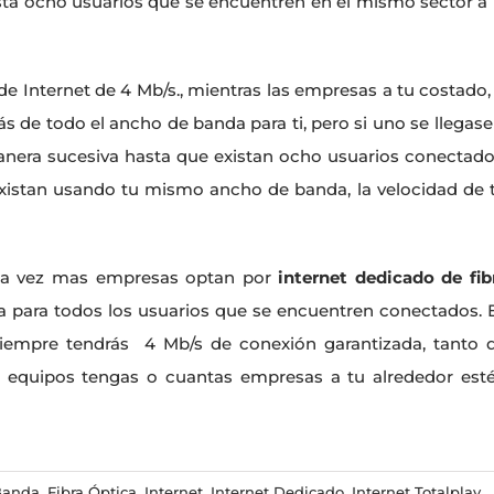
a ocho usuarios que se encuentren en el mismo sector a 
 Internet de 4 Mb/s., mientras las empresas a tu costado,
ás de todo el ancho de banda para ti, pero si uno se llegase
manera sucesiva hasta que existan ocho usuarios conectado
existan usando tu mismo ancho de banda, la velocidad de 
cada vez mas empresas optan por
internet dedicado de fib
 para todos los usuarios que se encuentren conectados. 
 siempre tendrás 4 Mb/s de conexión garantizada, tanto 
 equipos tengas o cuantas empresas a tu alrededor est
Banda
,
Fibra Óptica
,
Internet
,
Internet Dedicado
,
Internet Totalplay