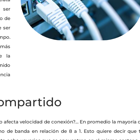
 ser
do de
 ser
mpo.
más
e la
nido
encia
ompartido
 afecta velocidad de conexión?… En promedio la mayoría 
 de banda en relación de 8 a 1. Esto quiere decir que 