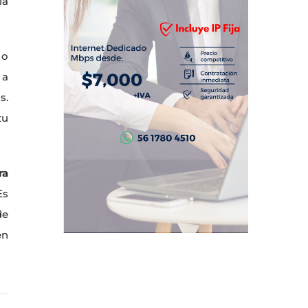
la
 o
 a
s.
tu
ra
Es
de
én