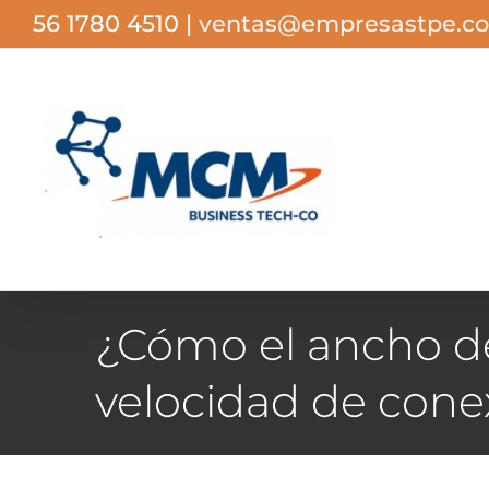
Saltar
56 1780 4510
|
ventas@empresastpe.c
al
contenido
¿Cómo el ancho d
velocidad de cone