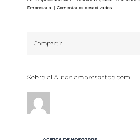
en
Empresarial
|
Comentarios desactivados
¿Cómo
el
ancho
de
Compartir
banda
compartido
afecta
velocidad
Sobre el Autor:
empresastpe.com
de
conexión?
ACERCA DE NOSOTROS