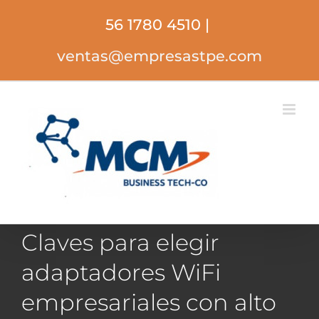
Saltar
56 1780 4510
|
al
contenido
ventas@empresastpe.com
Claves para elegir
adaptadores WiFi
empresariales con alto