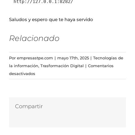
http://127.0.0.1:8282/
Saludos y espero que te haya servido
Relacionado
Por
empresastpe.com
|
mayo 17th, 2025
|
Tecnologías de
la información
,
Trasformación Digital
|
Comentarios
en
desactivados
Chat
en
Javascript
con
Compartir
nodejs
Facebook
Twitter
LinkedIn
WhatsApp
Correo
electrónico