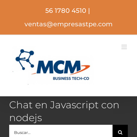
Saltar
56 1780 4510
|
al
contenido
ventas@empresastpe.com
Chat en Javascript con
nodejs
Buscar: